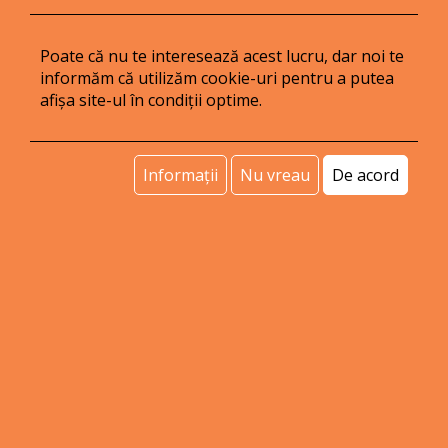
Poate că nu te interesează acest lucru, dar noi te
contact@voipit.ro
informăm că utilizăm cookie-uri pentru a putea
0370.509.509
afișa site-ul în condiții optime.
Informații
Nu vreau
De acord
Serviciile VoIPIT sunt bazate pe platforma software
Accolades
.
Întrebări frecvente
|
GDPR
|
Informații
|
Cookies
|
SAL
|
SOL
Copyright © VoIPIT - România 2026