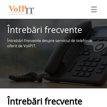
☰
Soluții
Întrebări frecvente
Consultanță
Servicii
Echipamente
Întrebări frecvente despre serviciul de telefonie
Expertiza noastră în VoIP și IT, suport tehnic,
Portofoliu
oferit de VoIPIT.
integrări, proiecte complexe.
Contul meu
Detalii
Contact
Română
Accolades
Întrebări frecvente
Telefonie
Centrale
Română