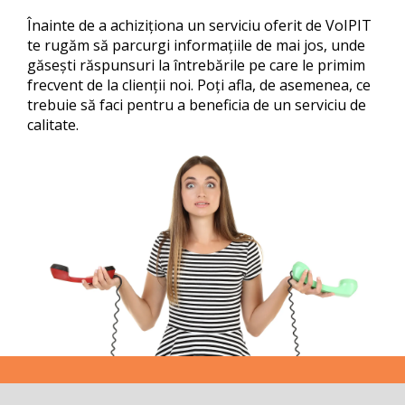
Call-Center
Telefoane
English
Serviciile de telefonie pe care le oferim sunt bazate
Înainte de a achiziționa un serviciu oferit de VoIPIT
pe platforma Accolades, dezvoltată intern de
Înregistrare mesaje audio
te rugăm să parcurgi informațiile de mai jos, unde
VoIPIT.
găsești răspunsuri la întrebările pe care le primim
Consultanță
frecvent de la clienții noi. Poți afla, de asemenea, ce
Detalii
trebuie să faci pentru a beneficia de un serviciu de
calitate.